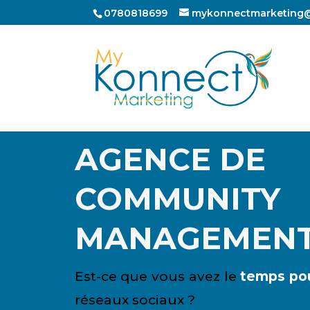
0780818699
mykonnectmarketing
AGENCE DE
COMMUNITY
MANAGEMEN
Est-ce que vous avez le
temps pou
réseaux sociaux ?