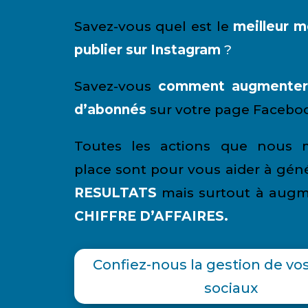
Savez-vous quel est le
meilleur 
publier sur Instagram
?
Savez-vous
comment augmenter
d’abonnés
sur votre page Facebo
Toutes les actions que nous 
place sont pour vous aider à géné
RESULTATS
mais surtout à augm
CHIFFRE D’AFFAIRES.
Confiez-nous la gestion de vo
sociaux