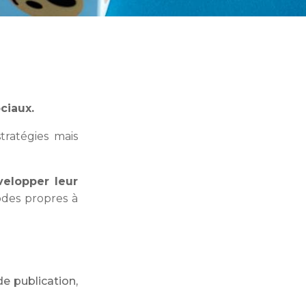
ciaux.
ratégies mais
velopper leur
odes propres à
de publication,