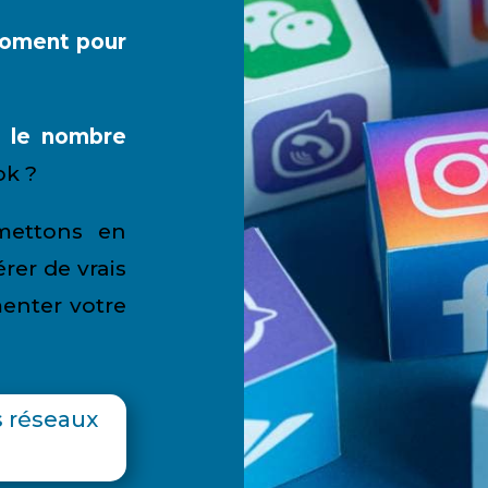
moment pour
 le nombre
ok ?
mettons en
rer de vrais
enter votre
s réseaux