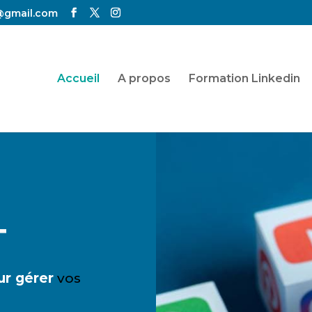
@gmail.com
Accueil
A propos
Formation Linkedin
T
r gérer
vos