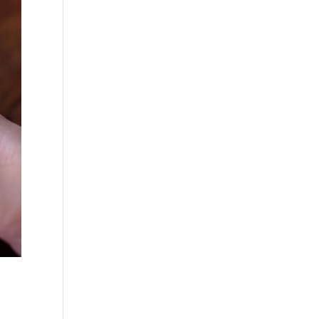
0
0
2.8k
0
Followe
Followe
Followe
Followe
rs
rs
rs
rs