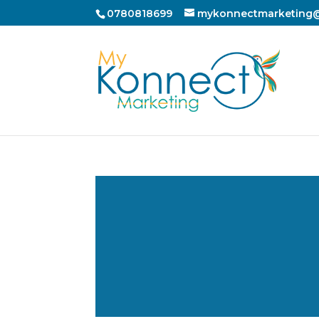
0780818699
mykonnectmarketing