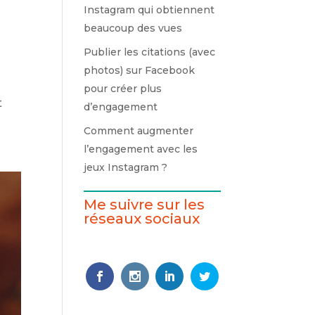
Instagram qui obtiennent
beaucoup des vues
Publier les citations (avec
photos) sur Facebook
pour créer plus
t
d’engagement
Comment augmenter
l’engagement avec les
jeux Instagram ?
Me suivre sur les
réseaux sociaux
Follows
Faceb
Insta
Linke
Twitt
ook
gram
dIn
er