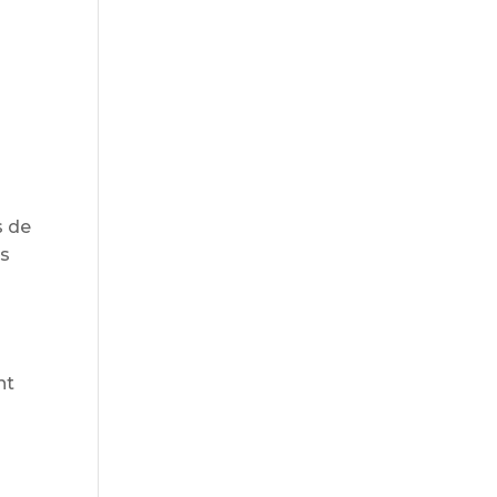
s de
ns
nt