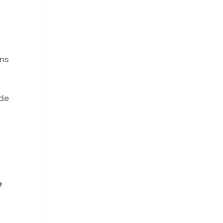
ans
 de
e